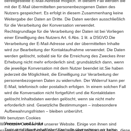
bereitgestellte E-Mail-Adresse möglich. In diesem Fall werden die
mit der E-Mail übermittelten personenbezogenen Daten des
Nutzers gespeichert. Es erfolgt in diesem Zusammenhang keine
Weitergabe der Daten an Dritte. Die Daten werden ausschließlich
für die Verarbeitung der Konversation verwendet.
Rechtsgrundlage für die Verarbeitung der Daten ist bei Vorliegen
einer Einwilligung des Nutzers Art. 6 Abs. 1 lit. a DSGVO.Die
Verarbeitung der E-Mail-Adresse und der übermittelten Inhalte
wird zur Bearbeitung der Kontaktaufnahme verwendet. Die Daten
werden gelöscht, sobald sie für die Erreichung des Zweckes ihrer
Erhebung nicht mehr erforderlich sind; grundsätzlich dann, wenn
die jeweilige Konversation mit dem Nutzer beendet ist.Sie haben
jederzeit die Möglichkeit, die Einwilligung zur Verarbeitung der
personenbezogenen Daten zu widerrufen. Der Widerruf kann per
E-Mail, telefonisch oder postalisch erfolgen. In einem solchen Fall
wird die Konversation nicht fortgeführt und die Kontaktdaten
gelöscht.Inhaltsdaten werden gelöscht, wenn sie nicht mehr
erforderlich sind. Gesetzliche Bestimmungen – insbesondere
Aufbewahrungsfristen – bleiben unberührt.
Wir benutzen Cookies
Verweise und Links
Wir nutzen Cookies auf unserer Website. Einige von ihnen sind
Trotz sorgfältiger inhaltlicher Kontrolle übernehmen wir keine
essenziell für den Betrieb der Seite, während andere uns helfen, diese