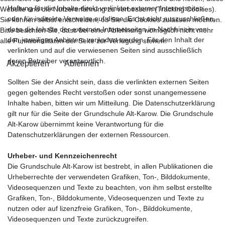
Haftung für die Inhalte direkt verlinkter externer Internetseiten
Website und die Nutzererfahrung zu verbessern (Tracking Cookies).
oder für indirekte Verweise auf diese. Es ist nicht auszuschließen,
Sie können selbst entscheiden, ob Sie die Cookies zulassen möchten.
dass die Inhalte der externen Internetseiten im Nachhinein von
Bitte beachten Sie, dass bei einer Ablehnung womöglich nicht mehr
den jeweiligen Anbietern verändert werden. Für den Inhalt der
alle Funktionalitäten der Seite zur Verfügung stehen.
verlinkten und auf die verwiesenen Seiten sind ausschließlich
deren Betreiber verantwortlich.
Akzeptieren
Ablehnen
Sollten Sie der Ansicht sein, dass die verlinkten externen Seiten
gegen geltendes Recht verstoßen oder sonst unangemessene
Inhalte haben, bitten wir um Mitteilung. Die Datenschutzerklärung
gilt nur für die Seite der Grundschule Alt-Karow. Die Grundschule
Alt-Karow übernimmt keine Verantwortung für die
Datenschutzerklärungen der externen Ressourcen.
Urheber- und Kennzeichenrecht
Die Grundschule Alt-Karow ist bestrebt, in allen Publikationen die
Urheberrechte der verwendeten Grafiken, Ton-, Bilddokumente,
Videosequenzen und Texte zu beachten, von ihm selbst erstellte
Grafiken, Ton-, Bilddokumente, Videosequenzen und Texte zu
nutzen oder auf lizenzfreie Grafiken, Ton-, Bilddokumente,
Videosequenzen und Texte zurückzugreifen.